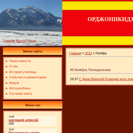
ОРДЖОНИКИДЗ
Главная
Выход
|
Вход
Меню сайта
Главная
»
2012
»
Ноябрь
Наши новости
О нас
05 Ноября, Понедельник
История училища
События и комментарии
16:57
C Днем Военной Разведки всех при
Форум
Фотоальбомы
Гостевая книга
Мини-чат