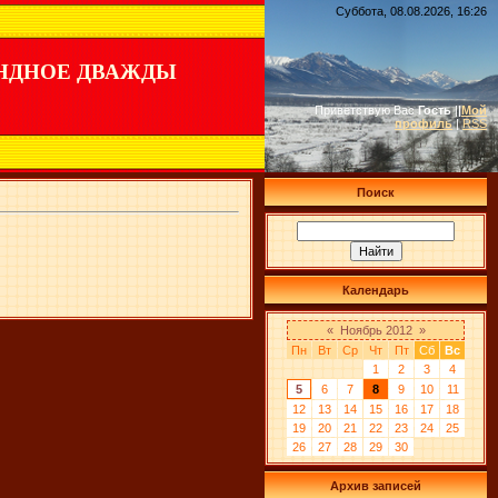
Суббота, 08.08.2026, 16:26
НДНОЕ ДВАЖДЫ
Приветствую Вас
Гость
|
|
Мой
профиль
|
RSS
Поиск
Календарь
«
Ноябрь 2012
»
Пн
Вт
Ср
Чт
Пт
Сб
Вс
1
2
3
4
5
6
7
8
9
10
11
12
13
14
15
16
17
18
19
20
21
22
23
24
25
26
27
28
29
30
Архив записей