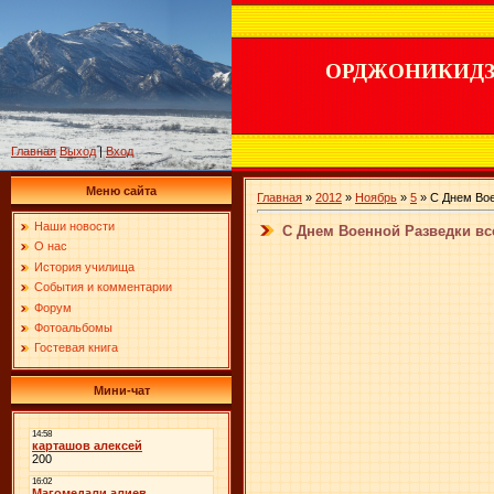
ОРДЖОНИКИДЗ
Главная
Выход
|
Вход
Меню сайта
Главная
»
2012
»
Ноябрь
»
5
» C Днем Вое
Наши новости
C Днем Военной Разведки все
О нас
История училища
События и комментарии
Форум
Фотоальбомы
Гостевая книга
Мини-чат