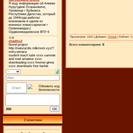
Просмотров
: 1410 |
Добавил
:
VGolub
|
Рейтинг
:
0
Всего комментариев
:
0
200
Статистика