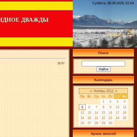
Суббота, 08.08.2026, 01:04
НДНОЕ ДВАЖДЫ
Приветствую Вас
Гость
|
|
Мой
профиль
|
RSS
Поиск
16:57
Календарь
«
Ноябрь 2012
»
Пн
Вт
Ср
Чт
Пт
Сб
Вс
1
2
3
4
5
6
7
8
9
10
11
12
13
14
15
16
17
18
19
20
21
22
23
24
25
26
27
28
29
30
Архив записей