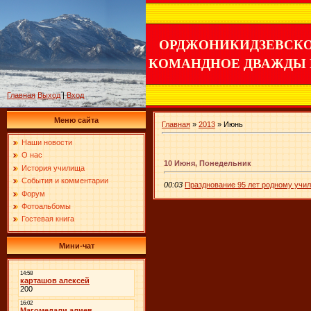
ОРДЖОНИКИДЗЕВСК
КОМАНДНОЕ ДВАЖДЫ
Главная
Выход
|
Вход
Меню сайта
Главная
»
2013
»
Июнь
Наши новости
О нас
10 Июня, Понедельник
История училища
События и комментарии
00:03
Празднование 95 лет родному учи
Форум
Фотоальбомы
Гостевая книга
Мини-чат