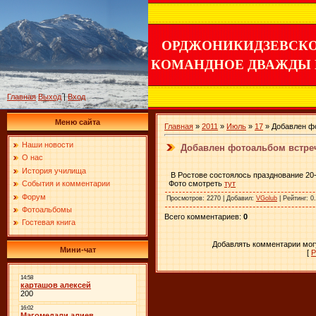
ОРДЖОНИКИДЗЕВСК
КОМАНДНОЕ ДВАЖДЫ
Главная
Выход
|
Вход
Меню сайта
Главная
»
2011
»
Июль
»
17
» Добавлен фо
Наши новости
Добавлен фотоальбом встреч
О нас
История училища
В Ростове состоялось празднование 20-
Фото смотреть
тут
События и комментарии
Форум
Просмотров
: 2270 |
Добавил
:
VGolub
|
Рейтинг
:
0
Фотоальбомы
Всего комментариев
:
0
Гостевая книга
Добавлять комментарии могу
Мини-чат
[
Р